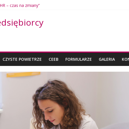
informacyjne – Czyste Powietrze
j biznes – znajdź finansowanie i wsparcie
 Azję” – seminarium
edsiębiorcy
 w sierpniu
HR – czas na zmiany”
CZYSTE POWIETRZE
CEEB
FORMULARZE
GALERIA
KO