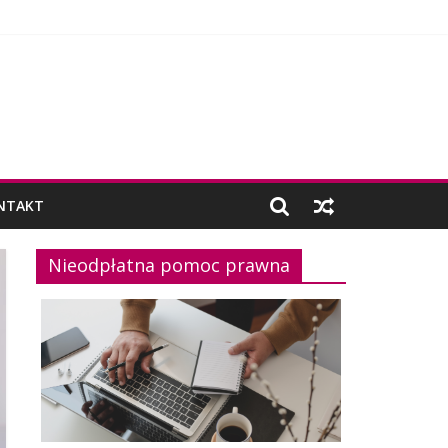
NTAKT
Nieodpłatna pomoc prawna