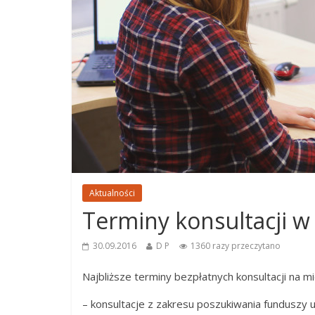
n
Aktualności
Terminy konsultacji w
30.09.2016
D P
1360 razy przeczytano
Najbliższe terminy bezpłatnych konsultacji na mi
– konsultacje z zakresu poszukiwania funduszy u