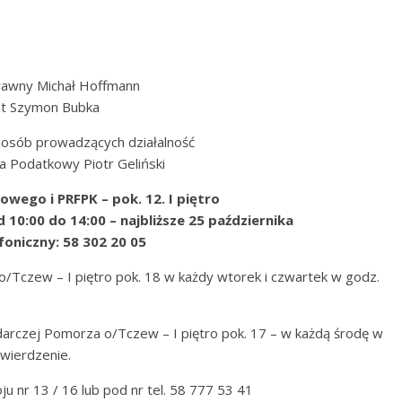
Prawny Michał Hoffmann
kat Szymon Bubka
a osób prowadzących działalność
ca Podatkowy Piotr Geliński
wego i PRFPK – pok. 12. I piętro
10:00 do 14:00 – najbliższe 25 października
oniczny: 58 302 20 05
/Tczew – I piętro pok. 18 w każdy wtorek i czwartek w godz.
darczej Pomorza o/Tczew – I piętro pok. 17 – w każdą środę w
twierdzenie.
u nr 13 / 16 lub pod nr tel. 58 777 53 41