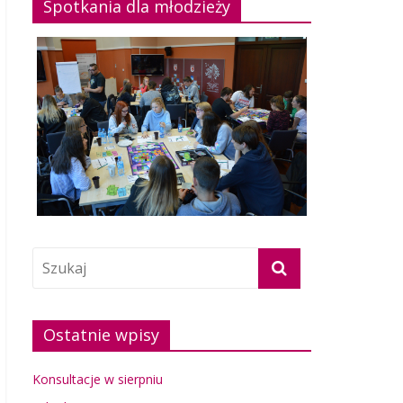
Spotkania dla młodzieży
Ostatnie wpisy
Konsultacje w sierpniu